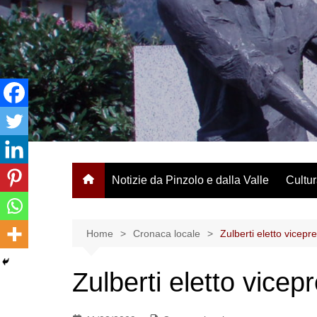
Salta
al
contenuto
Notizie da Pinzolo e dalla Valle
Cultur
Home
Cronaca locale
Zulberti eletto vicepr
Zulberti eletto vicep