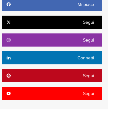
Mi piace
Segui
Segui
Connetti
Segui
Segui