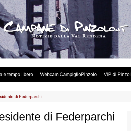
a e tempo libero
Webcam CampiglioPinzolo
VIP di Pinzo
esidente di Federparchi
residente di Federparchi