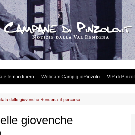
a e tempo libero
Webcam CampiglioPinzolo
VIP di Pinzo
ilata delle giovenche Rendena: il percorso
delle giovenche
o