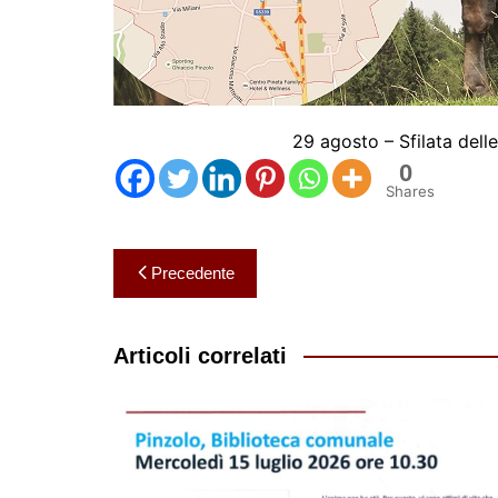
29 agosto – Sfilata dell
0
Shares
Navigazione
Precedente
articoli
Articoli correlati