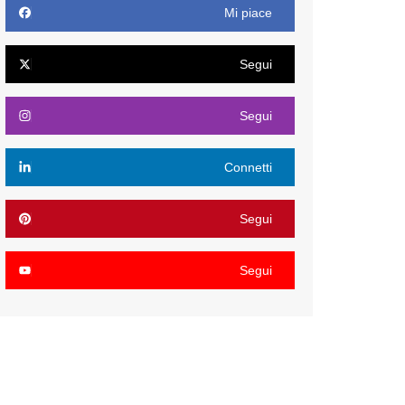
Mi piace
Segui
Segui
Connetti
Segui
Segui