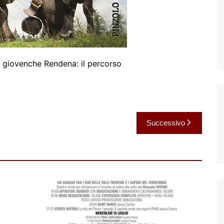
e giovenche Rendena: il percorso
Successivo