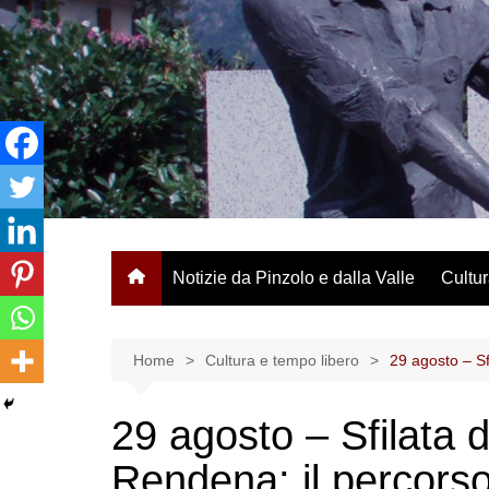
Salta
al
contenuto
Notizie da Pinzolo e dalla Valle
Cultur
Home
Cultura e tempo libero
29 agosto – Sf
29 agosto – Sfilata 
Rendena: il percors