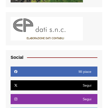
Social
Mi piace
Segui
Segui