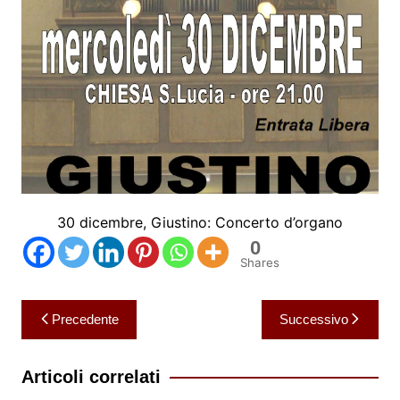
30 dicembre, Giustino: Concerto d’organo
0
Shares
Navigazione
Precedente
Successivo
articoli
Articoli correlati