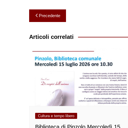
Navigazione
Precedente
articoli
Articoli correlati
Cultura e tempo libero
Biblioteca di Pinzolo Mercoledì 15