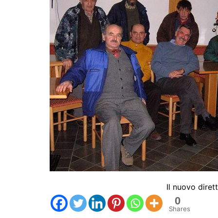
Il nuovo diret
0
Shares