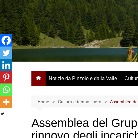
Salta
al
contenuto
Notizie da Pinzolo e dalla Valle
Cultur
Home
Cultura e tempo libero
Assemblea del 
Assemblea del Grupp
rinnovo degli incaric