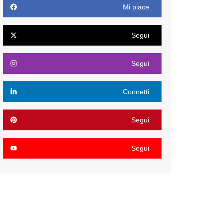
Mi piace
Segui
Segui
Connetti
Segui
Segui