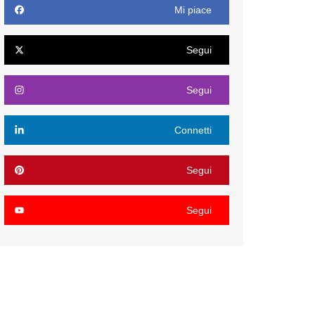
Mi piace
Segui
Segui
Connetti
Segui
Segui