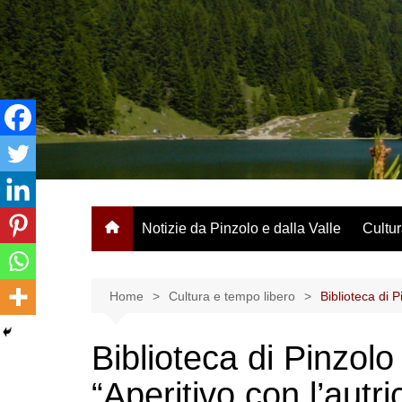
Salta
al
contenuto
Notizie da Pinzolo e dalla Valle
Cultur
Home
Cultura e tempo libero
Biblioteca di P
Biblioteca di Pinzolo
“Aperitivo con l’autri