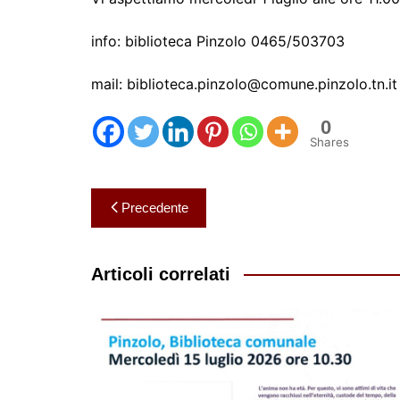
info: biblioteca Pinzolo 0465/503703
mail: biblioteca.pinzolo@comune.pinzolo.tn.it
0
Shares
Navigazione
Precedente
articoli
Articoli correlati