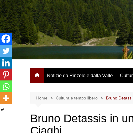
Salta
al
contenuto
Notizie da Pinzolo e dalla Valle
Cultur
Home
Cultura e tempo libero
Bruno Detassis
Bruno Detassis in un
Ciaghi