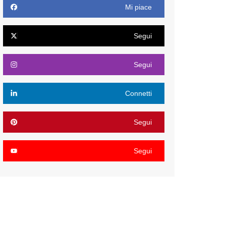
Mi piace
Segui
Segui
Connetti
Segui
Segui