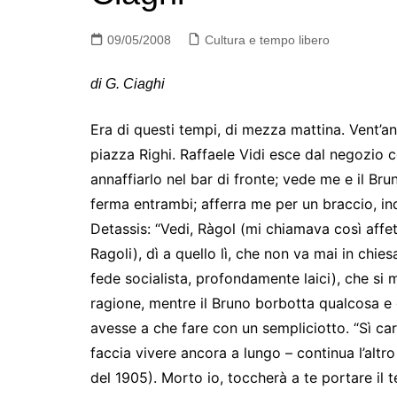
09/05/2008
Cultura e tempo libero
di G. Ciaghi
Era di questi tempi, di mezza mattina. Vent’ann
piazza Righi. Raffaele Vidi esce dal negozio
annaffiarlo nel bar di fronte; vede me e il Brun
ferma entrambi; afferra me per un braccio, ind
Detassis: “Vedi, Ràgol (mi chiamava così affe
Ragoli), dì a quello lì, che non va mai in chie
fede socialista, profondamente laici), che si 
ragione, mentre il Bruno borbotta qualcosa e 
avesse a che fare con un sempliciotto. “Sì c
faccia vivere ancora a lungo – continua l’altr
del 1905). Morto io, toccherà a te portare il t