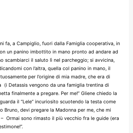
i fa, a Campiglio, fuori dalla Famiglia cooperativa, in
 con un panino imbottito in mano pronto ad andare ad
o scambiarci il saluto lì nel parcheggio; si avvicina,
icandomi con l’altra, quella col panino in mano, il
ttuosamente per l’origine di mia madre, che era di
sa (i Detassis vengono da una famiglia trentina di
metta finalmente a pregare. Per me!” Gliene chiedo la
guarda il “Lele” incuriosito scuotendo la testa come
aro Bruno, devi pregare la Madonna per me, che mi
o – Ormai sono rimasto il più vecchio fra le guide (era
estimone!”.