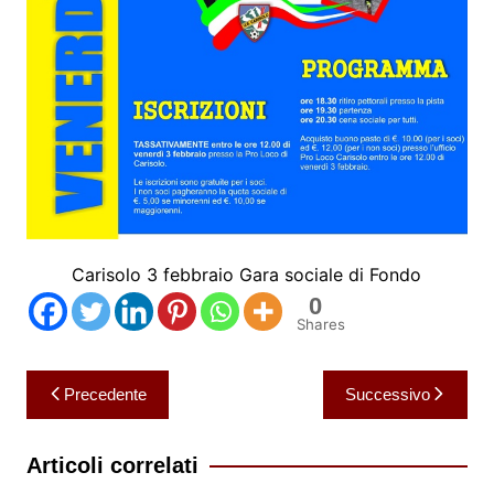
Carisolo 3 febbraio Gara sociale di Fondo
0
Shares
Navigazione
Precedente
Successivo
articoli
Articoli correlati