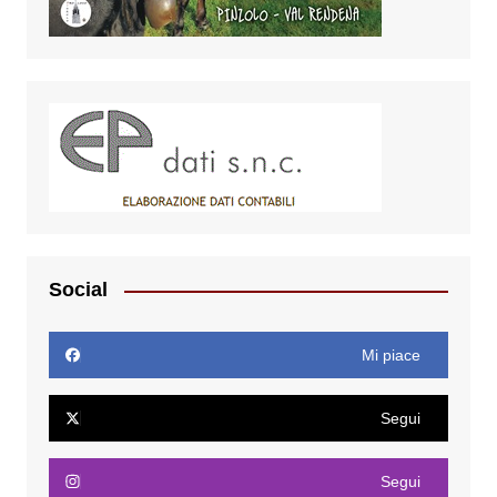
Social
Mi piace
Segui
Segui