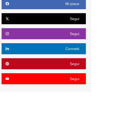
Mi piace
Segui
Segui
Connetti
Segui
Segui