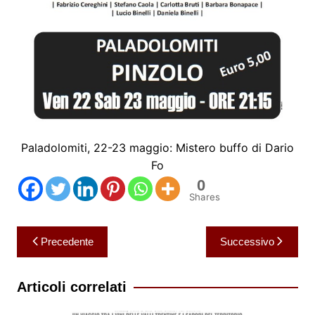
Paladolomiti, 22-23 maggio: Mistero buffo di Dario
Fo
0
Shares
Navigazione
Precedente
Successivo
articoli
Articoli correlati