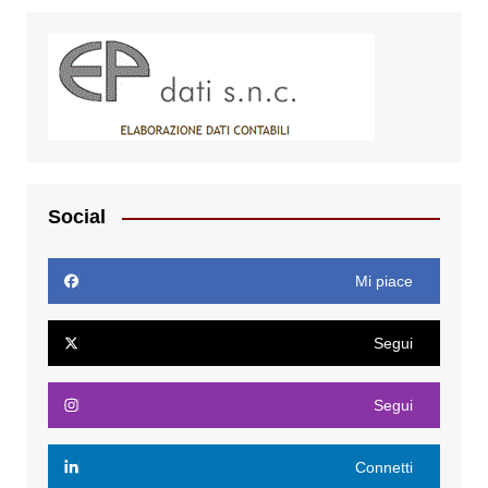
Social
Mi piace
Segui
Segui
Connetti