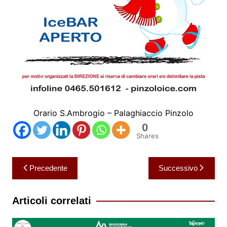
Orario S.Ambrogio – Palaghiaccio Pinzolo
0
Shares
Navigazione
Precedente
Successivo
articoli
Articoli correlati