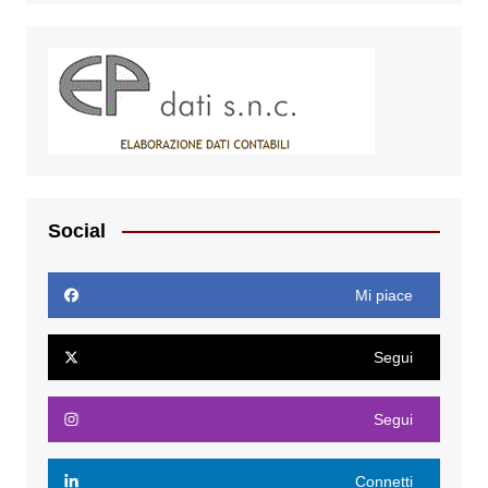
Social
Mi piace
Segui
Segui
Connetti