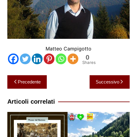
Matteo Campigotto
0
Shares
Navigazione
Precedente
Successivo
articoli
Articoli correlati