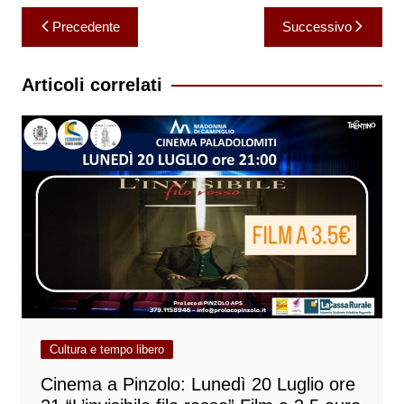
Navigazione
Precedente
Successivo
articoli
Articoli correlati
Cultura e tempo libero
Cinema a Pinzolo: Lunedì 20 Luglio ore