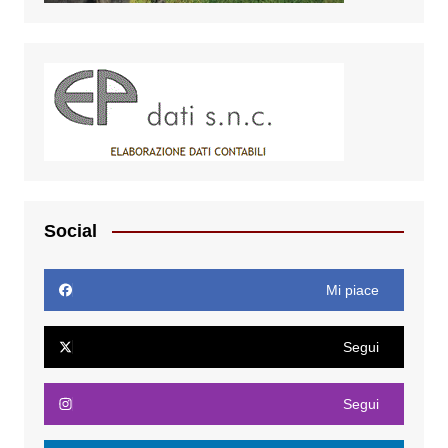
Social
Mi piace
Segui
Segui