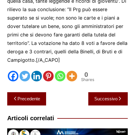
quella casa, tante leggende e ricordi di gioventù”. Di
rilievo la sua conclusione: “Il Prg può essere
superato se si vuole; non sono le carte e i piani a
dover tutelare un bene, sono gli amministratori per
primi che si devono fare garanti della tutela del
territorio”. La votazione ha dato 8 voti a favore della
deroga e 3 contrari, quelli della Binelli, di Bruti e di
Campigotto.[/A_CAPO]
0
Shares
Navigazione
Precedente
Successivo
articoli
Articoli correlati