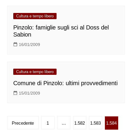
Cultura e tempo libero
Pinzolo: famiglie sugli sci al Doss del
Sabion
16/01/2009
Cultura e tempo libero
Comune di Pinzolo: ultimi provvedimenti
15/01/2009
Paginazione
Precedente
1
…
1.582
1.583
1.584
degli