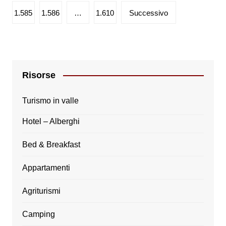
articoli
1.585
1.586
…
1.610
Successivo
Risorse
Turismo in valle
Hotel – Alberghi
Bed & Breakfast
Appartamenti
Agriturismi
Camping