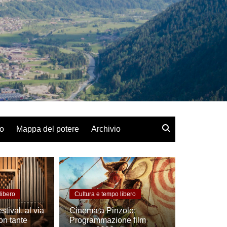
lo
Mappa del potere
Archivio
libero
Cultura e tempo libero
ival, al via
Cinema a Pinzolo:
on tante
Programmazione film