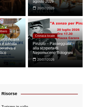
agosto 2026
20/07/2026
libero
Cronaca locale
Parco Acqua
o è tornata
Pinzolo – Passeggiata
erativa e
alla scoperta di
 e la sua storica italianità. Dati, non narrazi
lico
Nepomuceno Bolognini
20/07/2026
Risorse
Turismo in valle