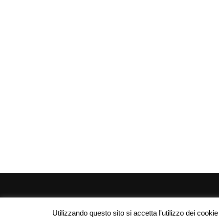
| Campanedipinzolo.it - Webmaster: Marco Salvaterra 
Utilizzando questo sito si accetta l'utilizzo dei cooki