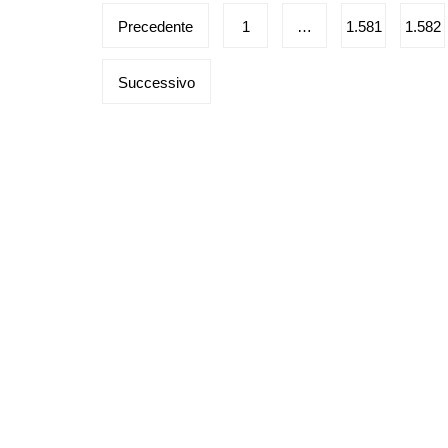
Paginazione
Precedente
1
…
1.581
1.582
degli
Successivo
articoli