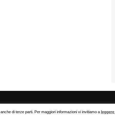
- info@agraria.org |
e anche di terze parti. Per maggiori informazioni vi invitiamo a
leggere 