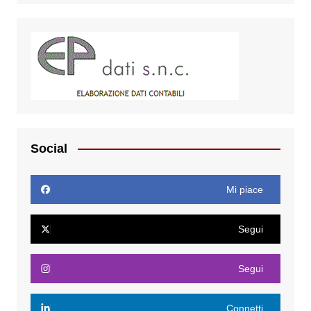
Social
Mi piace
Segui
Segui
Connetti