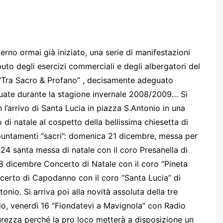
rno ormai già iniziato, una serie di manifestazioni
buto degli esercizi commerciali e degli albergatori del
 “Tra Sacro & Profano” , decisamente adeguato
ttuate durante la stagione invernale 2008/2009… Si
 l’arrivo di Santa Lucia in piazza S.Antonio in una
 di natale al cospetto della bellissima chiesetta di
ppuntamenti “sacri”: domenica 21 dicembre, messa per
ì 24 santa messa di natale con il coro Presanella di
 28 dicembre Concerto di Natale con il coro “Pineta
ncerto di Capodanno con il coro “Santa Lucia” di
onio. Si arriva poi alla novità assoluta della tre
aio, venerdì 16 “Fiondatevi a Mavignola” con Radio
urezza perché la pro loco metterà a disposizione un