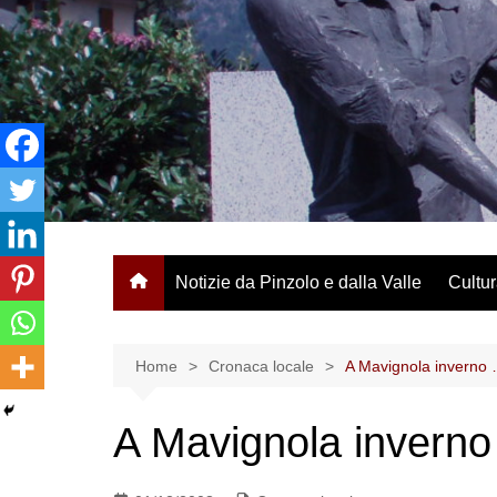
Salta
al
contenuto
Notizie da Pinzolo e dalla Valle
Cultur
Home
Cronaca locale
A Mavignola inverno 
A Mavignola inverno