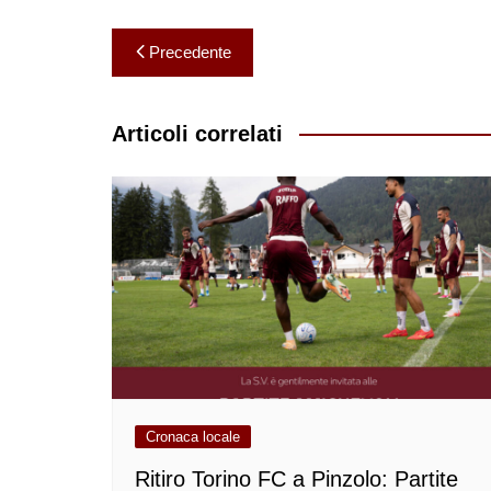
Navigazione
Precedente
articoli
Articoli correlati
Cronaca locale
Ritiro Torino FC a Pinzolo: Partite