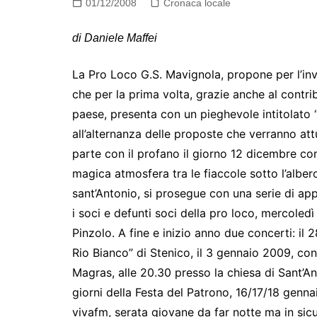
01/12/2008
Cronaca locale
di Daniele Maffei
La Pro Loco G.S. Mavignola, propone per l’inve
che per la prima volta, grazie anche al contri
paese, presenta con un pieghevole intitolato
all’alternanza delle proposte che verranno a
parte con il profano il giorno 12 dicembre con
magica atmosfera tra le fiaccole sotto l’albero
sant’Antonio, si prosegue con una serie di a
i soci e defunti soci della pro loco, mercoled
Pinzolo. A fine e inizio anno due concerti: il
Rio Bianco” di Stenico, il 3 gennaio 2009, co
Magras, alle 20.30 presso la chiesa di Sant’Ant
giorni della Festa del Patrono, 16/17/18 genn
vivafm, serata giovane da far notte ma in sic