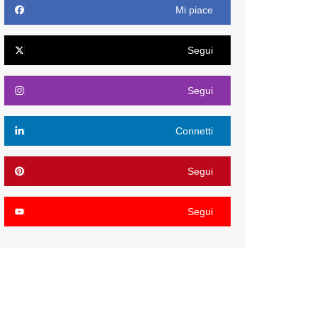
Mi piace
Segui
Segui
Connetti
Segui
Segui