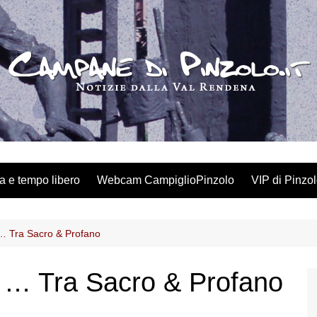
a e tempo libero
Webcam CampiglioPinzolo
VIP di Pinzo
… Tra Sacro & Profano
 … Tra Sacro & Profano