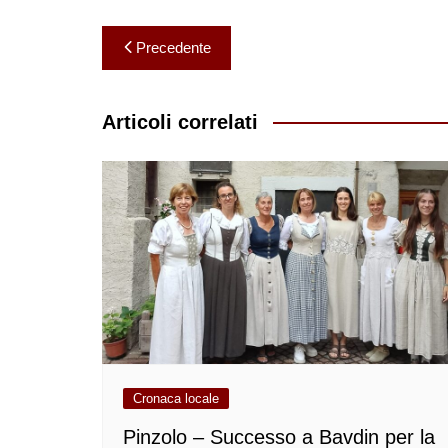
Navigazione
Precedente
articoli
Articoli correlati
Cronaca locale
Pinzolo – Successo a Bavdin per la