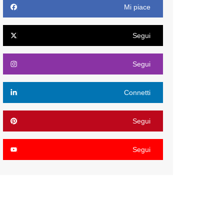
Mi piace
Segui
Segui
Connetti
Segui
Segui