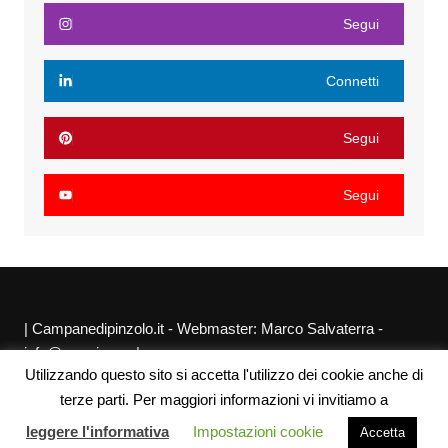
Segui
Connetti
Segui
Segui
| Campanedipinzolo.it - Webmaster: Marco Salvaterra -
info@agraria.org |
Utilizzando questo sito si accetta l'utilizzo dei cookie anche di
Chi siamo
Privacy Policy
Sitemap
Link utili
terze parti. Per maggiori informazioni vi invitiamo a
leggere l'informativa
Impostazioni cookie
Accetta