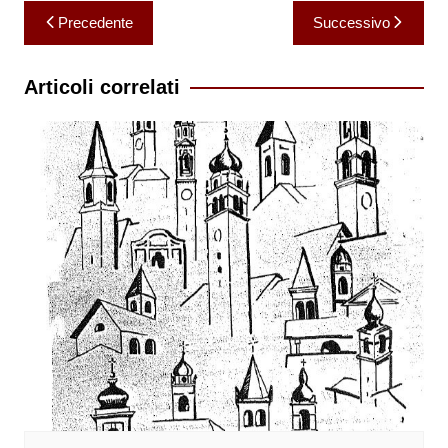
Navigazione
Precedente
Successivo
articoli
Articoli correlati