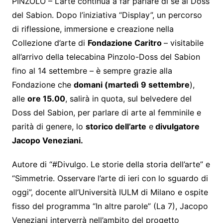
PINZOLO – L’arte continua a far parlare di sé al Doss
del Sabion. Dopo l’iniziativa “Display”, un percorso
di riflessione, immersione e creazione nella
Collezione d’arte di
Fondazione Caritro
– visitabile
all’arrivo della telecabina Pinzolo-Doss del Sabion
fino al 14 settembre – è sempre grazie alla
Fondazione che
domani (martedì
9 settembre
),
alle
ore 15.00
, salirà in quota, sul belvedere del
Doss del Sabion, per parlare di arte al femminile e
parità di genere, lo
storico dell’arte
e
divulgatore
Jacopo Veneziani.
Autore di “#Divulgo. Le storie della storia dell’arte” e
“Simmetrie. Osservare l’arte di ieri con lo sguardo di
oggi”, docente all’Università IULM di Milano e ospite
fisso del programma “In altre parole” (La 7), Jacopo
Veneziani interverrà nell’ambito del progetto