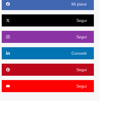
Mi piace
Segui
Segui
Connetti
Segui
Segui