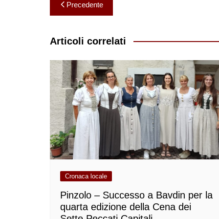
Navigazione
Precedente
articoli
Articoli correlati
Cronaca locale
Pinzolo – Successo a Bavdin per la
quarta edizione della Cena dei
Sette Peccati Capitali