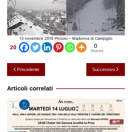
13 novembre 2019 Pinzolo – Madonna di Campiglio
0
20
Shares
Navigazione
Precedente
Successivo
articoli
Articoli correlati