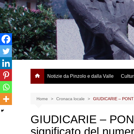
Salta
al
contenuto
Notizie da Pinzolo e dalla Valle
Cultur
Home
Cronaca locale
GIUDICARIE – PONTE D
GIUDICARIE – PONT
significato del num