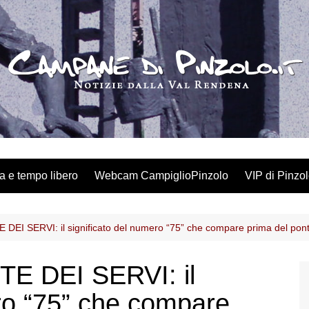
a e tempo libero
Webcam CampiglioPinzolo
VIP di Pinzo
EI SERVI: il significato del numero “75” che compare prima del pon
E DEI SERVI: il
ero “75” che compare