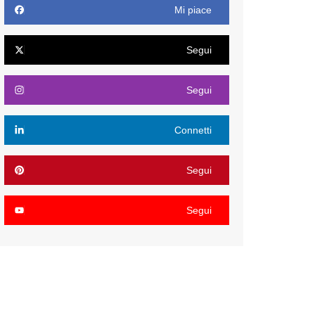
Mi piace
Segui
Segui
Connetti
Segui
Segui