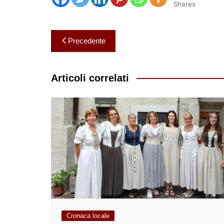
Shares
Navigazione
Precedente
articoli
Articoli correlati
Cronaca locale