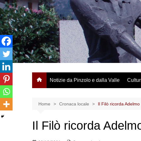
Salta
al
contenuto
Notizie da Pinzolo e dalla Valle
Cultur
Home
Cronaca locale
Il Filò ricorda Adelm
Il Filò ricorda Adel