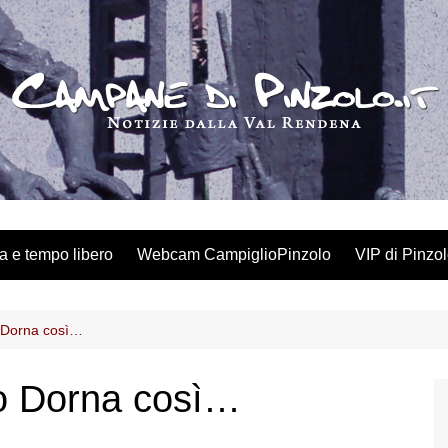
a e tempo libero
Webcam CampiglioPinzolo
VIP di Pinzo
o Dorna così…
mo Dorna così…