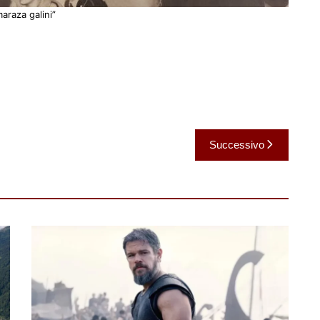
araza galini”
Successivo