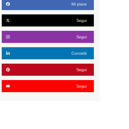
Mi piace
Segui
Segui
Connetti
Segui
Segui