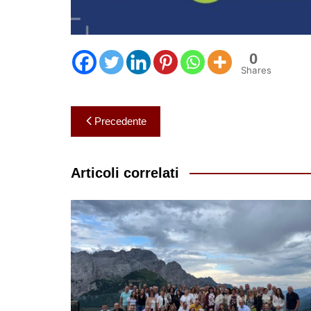
0
Shares
Navigazione
Precedente
articoli
Articoli correlati