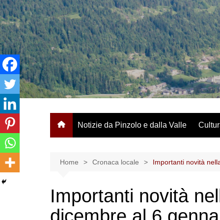
Salta
al
contenuto
Notizie da Pinzolo e dalla Valle
Cultur
Home
Cronaca locale
Importanti novità nel
Importanti novità nel
dicembre al 6 genna