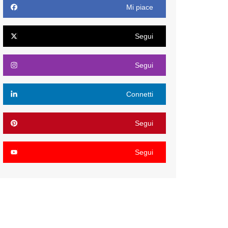
Mi piace
Segui
Segui
Connetti
Segui
Segui