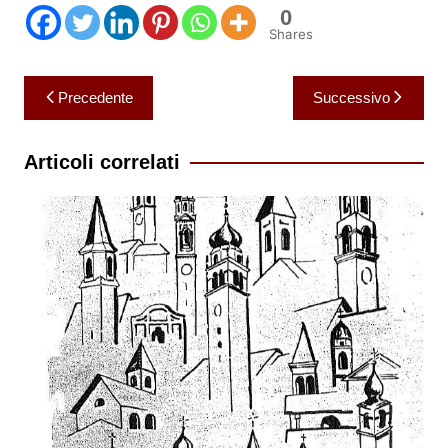
0
Shares
Navigazione
Precedente
Successivo
articoli
Articoli correlati