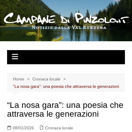
Salta
al
contenuto
Home
Cronaca locale
“La nosa gara”: una poesia che attraversa le generazioni
“La nosa gara”: una poesia che
attraversa le generazioni
08/01/2026
Cronaca locale