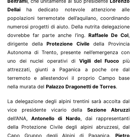
Beltrami
, che unitamente al suo presidente
Lorenzo
Dellai
ha dedicato notevole attenzione alle
popolazioni terremotate dell’aquilano, coordinando
numerosi progetti di aiuto. Della nutrita delegazione
dovrebbe far parte anche l’ing.
Raffaele De Col
,
dirigente della
Protezione Civile
della Provincia
Autonoma di Trento, presente nell’emergenza con
uno dei nuclei operativi di
Vigili del Fuoco
più
attrezzati, giunti a Paganica a poche ore dal
terremoto e allestendovi il proprio Campo base
nella murata del
Palazzo Dragonetti de Torres
.
La delegazione degli alpini trentini sarà accolta dal
vice presidente vicario della
Sezione Abruzzi
dell’ANA,
Antonello di Nardo
, dai rappresentanti
della Protezione Civile degli alpini abruzzesi, dal
Capo Gruppo degli Alpini di Paganica,
Pietro