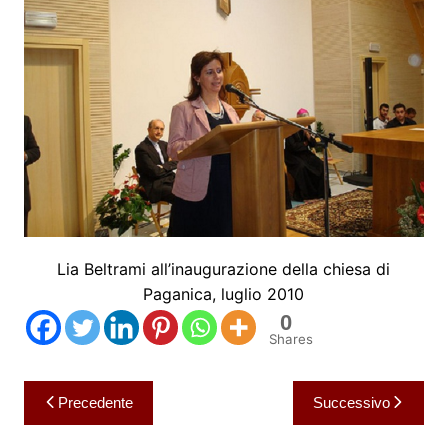
Lia Beltrami all’inaugurazione della chiesa di
Paganica, luglio 2010
0
Shares
Navigazione
Precedente
Successivo
articoli