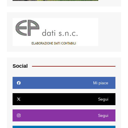
Social
Mi piace
Segui
Segui