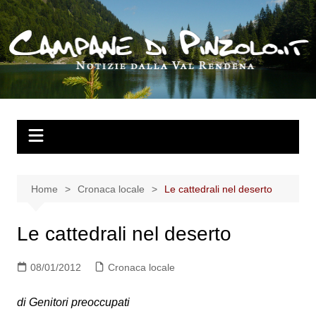
Salta
al
contenuto
Home
Cronaca locale
Le cattedrali nel deserto
Le cattedrali nel deserto
08/01/2012
Cronaca locale
di Genitori preoccupati