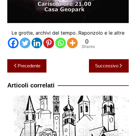
Le grotte, archivi del tempo. Raponzolo e le altre
0
Shares
Navigazione
Precedente
Successivo
articoli
Articoli correlati