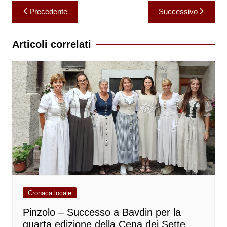
Navigazione
Precedente
Successivo
articoli
Articoli correlati
Cronaca locale
Pinzolo – Successo a Bavdin per la
quarta edizione della Cena dei Sette