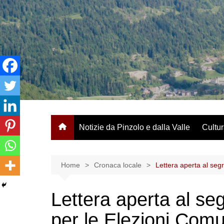
Salta
al
contenuto
Notizie da Pinzolo e dalla Valle
Cultur
Home
Cronaca locale
Lettera aperta al seg
Lettera aperta al se
per le Elezioni Comu