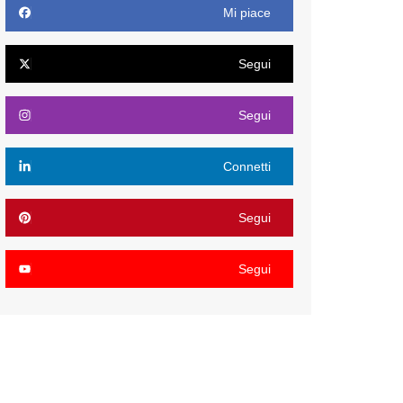
Mi piace
Segui
Segui
Connetti
Segui
Segui