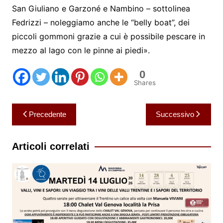
San Giuliano e Garzoné e Nambino – sottolinea
Fedrizzi – noleggiamo anche le “belly boat”, dei
piccoli gommoni grazie a cui è possibile pescare in
mezzo al lago con le pinne ai piedi».
0
Shares
Navigazione
Precedente
Successivo
articoli
Articoli correlati