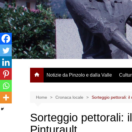
Salta
al
contenuto
Notizie da Pinzolo e dalla Valle
Cultur
Home
Cronaca locale
Sorteggio pettorali: i
Sorteggio pettorali: 
Pinturault