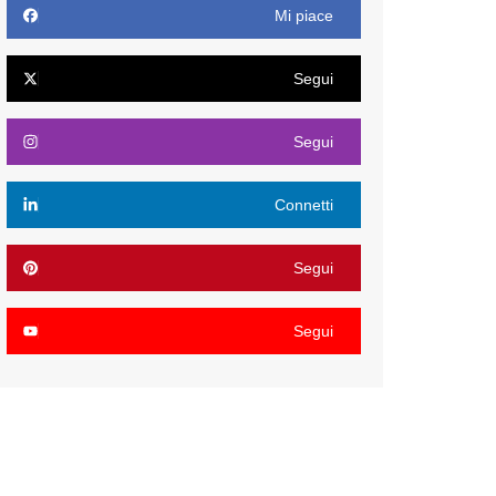
Mi piace
Segui
Segui
Connetti
Segui
Segui