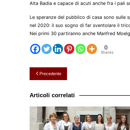
Alta Badia e capace di acuti anche fra i pali s
Le speranze del pubblico di casa sono sulle sp
nel 2020: il suo sogno di far sventolare il tri
Nei primi 30 partiranno anche Manfred Moelgg
0
Shares
Navigazione
Precedente
articoli
Articoli correlati