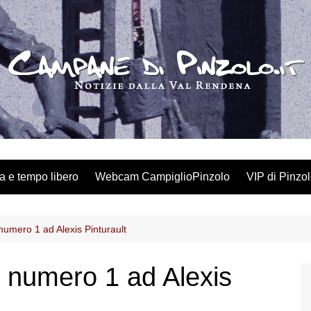
a e tempo libero
Webcam CampiglioPinzolo
VIP di Pinzo
l numero 1 ad Alexis Pinturault
il numero 1 ad Alexis