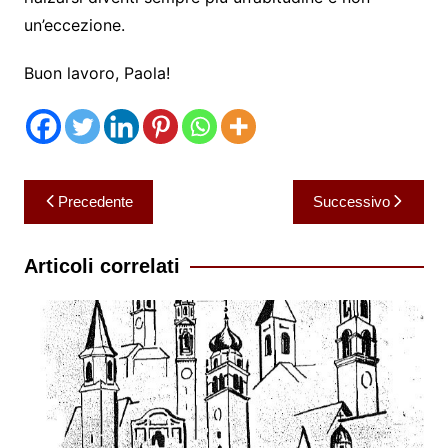
un’eccezione.
Buon lavoro, Paola!
Navigazione
Precedente
Successivo
articoli
Articoli correlati