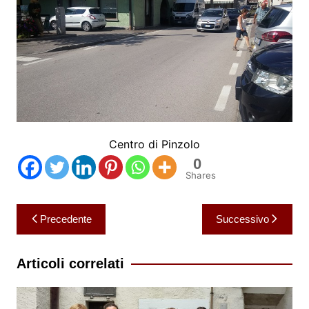
Centro di Pinzolo
0
Shares
Navigazione
Precedente
Successivo
articoli
Articoli correlati