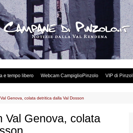
a e tempo libero
Webcam CampiglioPinzolo
VIP di Pinzo
 Val Genova, colata detritica dalla Val Dosson
n Val Genova, colata
osson