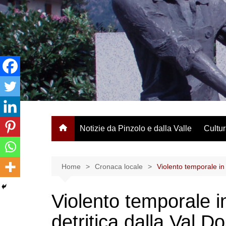
Salta
al
contenuto
Notizie da Pinzolo e dalla Valle
Cultur
Home
Cronaca locale
Violento temporale in
Violento temporale i
detritica dalla Val D