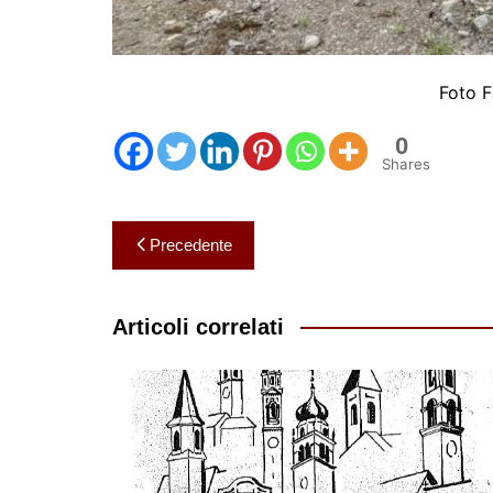
Foto F
0
Shares
Navigazione
Precedente
articoli
Articoli correlati