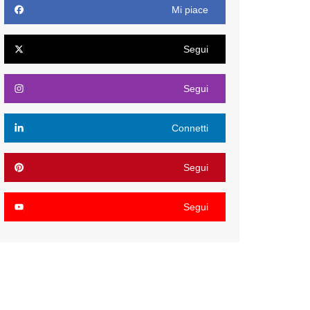
Mi piace
Segui
Segui
Connetti
Segui
Segui