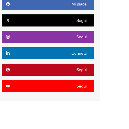
Mi piace
Segui
Segui
Connetti
Segui
Segui