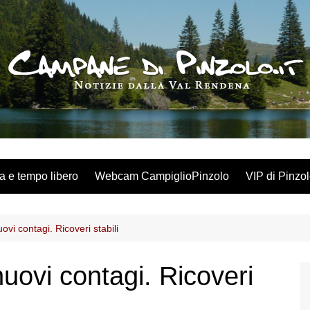
a e tempo libero
Webcam CampiglioPinzolo
VIP di Pinzo
vi contagi. Ricoveri stabili
uovi contagi. Ricoveri