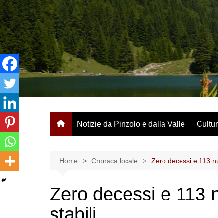
Salta
al
contenuto
Notizie da Pinzolo e dalla Valle
Cultur
Home
Cronaca locale
Zero decessi e 113 nuo
Zero decessi e 113 n
stabili