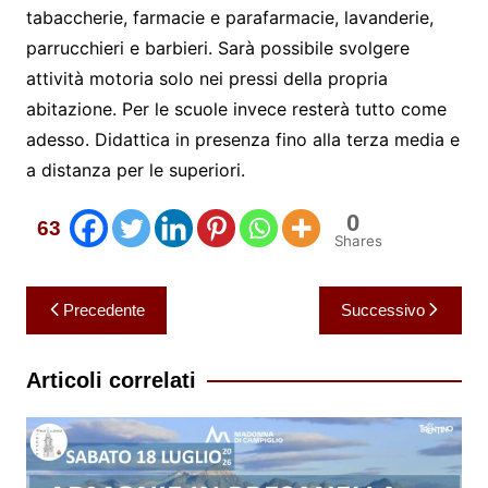
tabaccherie, farmacie e parafarmacie, lavanderie,
parrucchieri e barbieri. Sarà possibile svolgere
attività motoria solo nei pressi della propria
abitazione. Per le scuole invece resterà tutto come
adesso. Didattica in presenza fino alla terza media e
a distanza per le superiori.
0
63
Shares
Navigazione
Precedente
Successivo
articoli
Articoli correlati