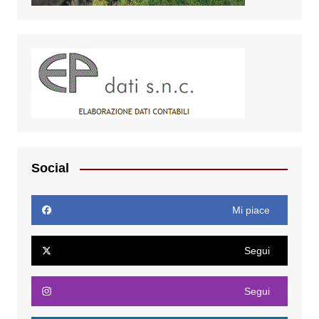
Social
Mi piace
Segui
Segui