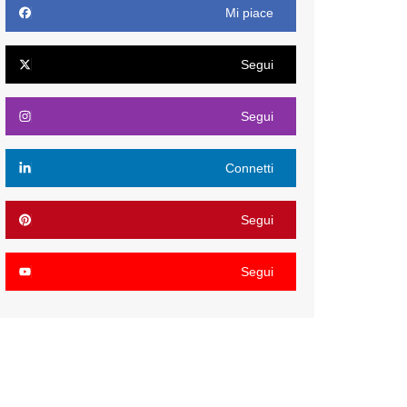
Mi piace
Segui
Segui
Connetti
Segui
Segui