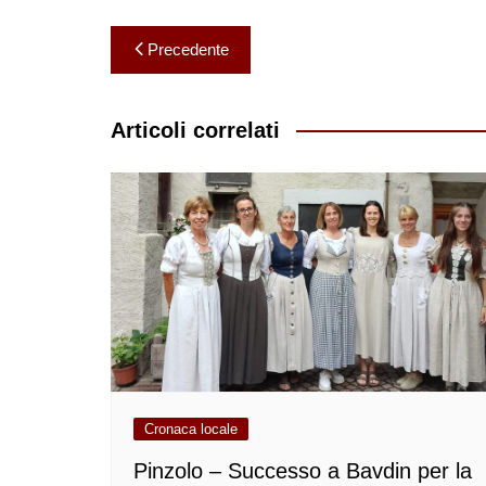
Navigazione
Precedente
articoli
Articoli correlati
Cronaca locale
Pinzolo – Successo a Bavdin per la