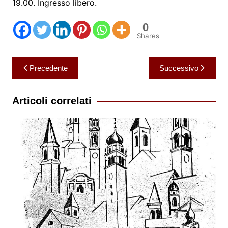
19.00. Ingresso libero.
0
Shares
Navigazione
Precedente
Successivo
articoli
Articoli correlati