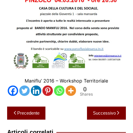
Maniflu’ 2016 – Workshop Territoriale
0
Shares
Navigazione
Precedente
Successivo
articoli
Articoli correlati