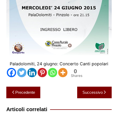
Paladolomiti, 24 giugno: Concerto Canti popolari
0
Shares
Navigazione
Precedente
Successivo
articoli
Articoli correlati