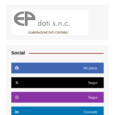
Social
Mi piace
Segui
Segui
Connetti