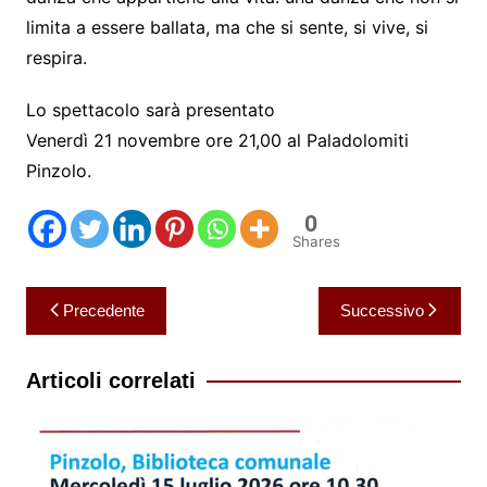
limita a essere ballata, ma che si sente, si vive, si
respira.
Lo spettacolo sarà presentato
Venerdì 21 novembre ore 21,00 al Paladolomiti
Pinzolo.
0
Shares
Navigazione
Precedente
Successivo
articoli
Articoli correlati