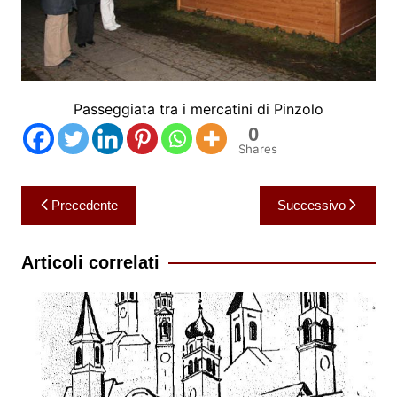
Passeggiata tra i mercatini di Pinzolo
0
Shares
Navigazione
Precedente
Successivo
articoli
Articoli correlati