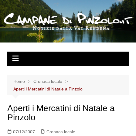
Salta
al
contenuto
Home
Cronaca locale
Aperti i Mercatini di Natale a Pinzolo
Aperti i Mercatini di Natale a
Pinzolo
07/12/2007
Cronaca locale