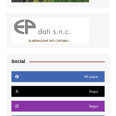
Social
Mi piace
Segui
Segui