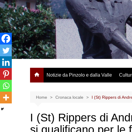
Salta
al
contenuto
Notizie da Pinzolo e dalla Valle
Cultur
Home
Cronaca locale
I (St) Rippers di Andr
I (St) Rippers di An
si qualificano per le 