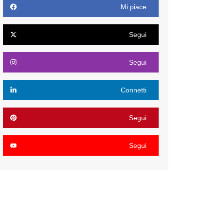
Mi piace
Segui
Segui
Connetti
Segui
Segui