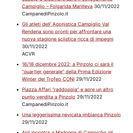
Campiglio – Folgarida Marilleva
30/11/2022
CampanediPinzolo.it
Gli atleti dell’ Agonistica Campiglio Val
Rendena sono pronti per affrontare una
nuova stagione sciistica ricca di impegni
30/11/2022
ACVR
16/18 dicembre 2022: a Pinzolo ci sarà il
“quartier generale” della Prima Edizione
Winter del Trofeo CONI
29/11/2022
Piazza Affari “raddoppia” e apre un altro
punto vendita a Pinzolo
29/11/2022
CampanediPinzolo.it
Una leggerissima nevicata imbianca Pinzolo
29/11/2022
Apt incontra a Madonna di Campiglio gli