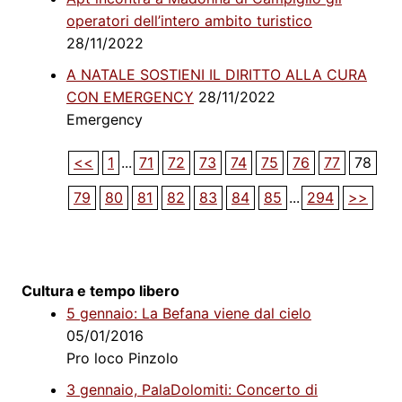
operatori dell’intero ambito turistico
28/11/2022
A NATALE SOSTIENI IL DIRITTO ALLA CURA
CON EMERGENCY
28/11/2022
Emergency
<<
1
...
71
72
73
74
75
76
77
78
79
80
81
82
83
84
85
...
294
>>
Cultura e tempo libero
5 gennaio: La Befana viene dal cielo
05/01/2016
Pro loco Pinzolo
3 gennaio, PalaDolomiti: Concerto di