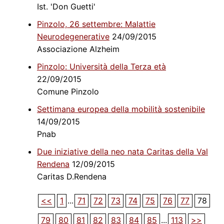
Ist. 'Don Guetti'
Pinzolo, 26 settembre: Malattie
Neurodegenerative
24/09/2015
Associazione Alzheim
Pinzolo: Università della Terza età
22/09/2015
Comune Pinzolo
Settimana europea della mobilità sostenibile
14/09/2015
Pnab
Due iniziative della neo nata Caritas della Val
Rendena
12/09/2015
Caritas D.Rendena
<<
1
...
71
72
73
74
75
76
77
78
79
80
81
82
83
84
85
...
113
>>