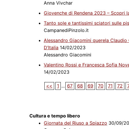
Anna Vivchar
Giovenche di Rendena 2023 – Scopri la 
Tanto sole e tantissimi sciatori sulle p
CampanediPinzolo.it
Alessandro Giacomini querela Claudio Ci
D’Italia
14/02/2023
Alessandro Giacomini
Valentino Rossi e Francesca Sofia Nove
14/02/2023
<<
1
...
67
68
69
70
71
72
Cultura e tempo libero
Giornata del Riuso a Spiazzo
30/09/20