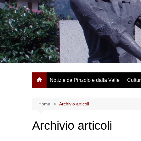
Salta
al
contenuto
Notizie da Pinzolo e dalla Valle
Cultur
Home
Archivio articoli
Archivio articoli