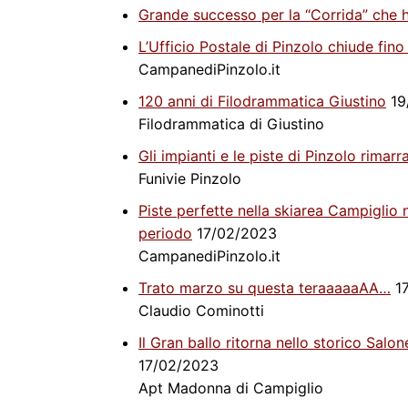
Grande successo per la “Corrida” che h
L’Ufficio Postale di Pinzolo chiude fin
CampanediPinzolo.it
120 anni di Filodrammatica Giustino
19
Filodrammatica di Giustino
Gli impianti e le piste di Pinzolo rim
Funivie Pinzolo
Piste perfette nella skiarea Campiglio 
periodo
17/02/2023
CampanediPinzolo.it
Trato marzo su questa teraaaaaAA…
17
Claudio Cominotti
Il Gran ballo ritorna nello storico Salo
17/02/2023
Apt Madonna di Campiglio