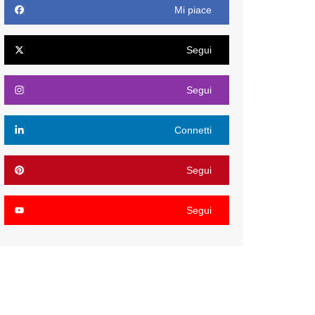
Mi piace
Segui
Segui
Connetti
Segui
Segui