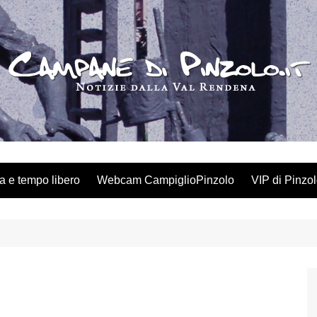
a e tempo libero
Webcam CampiglioPinzolo
VIP di Pinzo