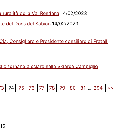
ruralità della Val Rendena
14/02/2023
iste del Doss del Sabion
14/02/2023
a, Consigliere e Presidente consiliare di Fratelli
llo tornano a sciare nella Skiarea Campiglio
73
74
75
76
77
78
79
80
81
...
294
>>
16