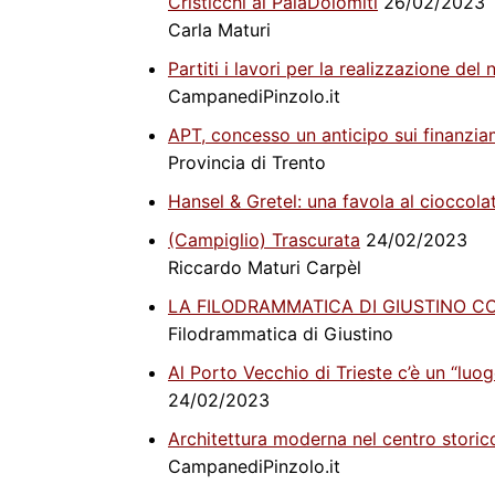
Cristicchi al PalaDolomiti
26/02/2023
Carla Maturi
Partiti i lavori per la realizzazione d
CampanediPinzolo.it
APT, concesso un anticipo sui finanzia
Provincia di Trento
Hansel & Gretel: una favola al cioccola
(Campiglio) Trascurata
24/02/2023
Riccardo Maturi Carpèl
LA FILODRAMMATICA DI GIUSTINO CO
Filodrammatica di Giustino
Al Porto Vecchio di Trieste c’è un “lu
24/02/2023
Architettura moderna nel centro storic
CampanediPinzolo.it