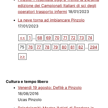
edizione dei Campionati Italiani di sci degli
operatori trasporto infermi
18/01/2023
La neve torna ad imbiancare Pinzolo
17/01/2023
<<
1
...
68
69
70
71
72
73
74
75
76
77
78
79
80
81
82
...
294
>>
Cultura e tempo libero
Venerdì 19 agosto: Defilè a Pinzolo
18/08/2016
Ucas Pinzolo
Paladolomiti: Mostra ‘Artisti di Rendena in