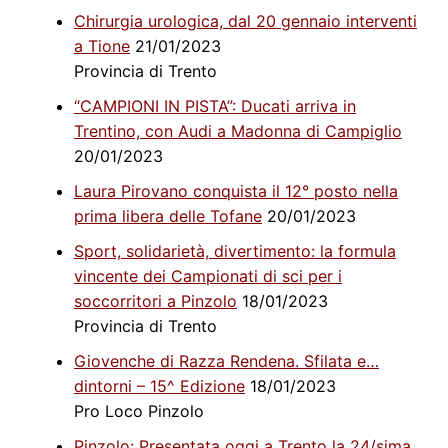
Chirurgia urologica, dal 20 gennaio interventi
a Tione
21/01/2023
Provincia di Trento
“CAMPIONI IN PISTA”: Ducati arriva in
Trentino, con Audi a Madonna di Campiglio
20/01/2023
Laura Pirovano conquista il 12° posto nella
prima libera delle Tofane
20/01/2023
Sport, solidarietà, divertimento: la formula
vincente dei Campionati di sci per i
soccorritori a Pinzolo
18/01/2023
Provincia di Trento
Giovenche di Razza Rendena. Sfilata e…
dintorni – 15^ Edizione
18/01/2023
Pro Loco Pinzolo
Pinzolo: Presentata oggi a Trento la 24/sima