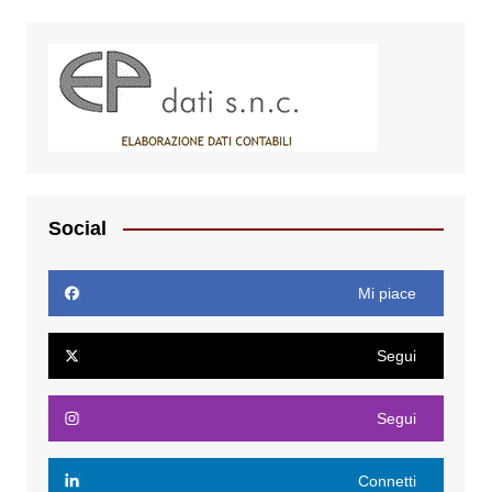
Social
Mi piace
Segui
Segui
Connetti