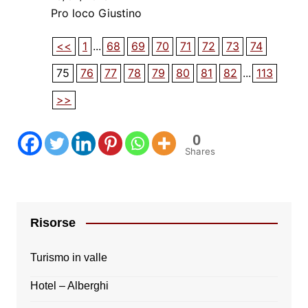
Pro loco Giustino
<<
1
...
68
69
70
71
72
73
74
75
76
77
78
79
80
81
82
...
113
>>
0
Shares
Risorse
Turismo in valle
Hotel – Alberghi