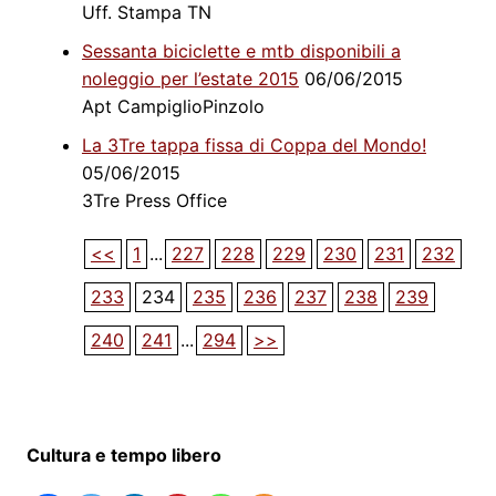
Uff. Stampa TN
Sessanta biciclette e mtb disponibili a
noleggio per l’estate 2015
06/06/2015
Apt CampiglioPinzolo
La 3Tre tappa fissa di Coppa del Mondo!
05/06/2015
3Tre Press Office
<<
1
...
227
228
229
230
231
232
233
234
235
236
237
238
239
240
241
...
294
>>
Cultura e tempo libero